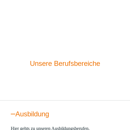
einer betrieblichen Altersvorsorge.
EINARBEITUNG.
Betriebliches Eingliederungsmanagement in unser tolles
Unsere Berufsbereiche
Team.
Ausbildung
Hier gehts zu unseren Ausbildungsberufen.